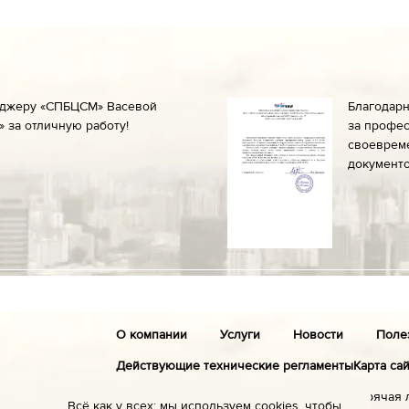
еджеру «СПБЦСМ» Васевой
Благодар
 за отличную работу!
за профес
своеврем
документо
О компании
Услуги
Новости
Поле
Действующие технические регламенты
Карта са
Санкт-Петербург
Горячая 
Всё как у всех: мы используем cookies, чтобы