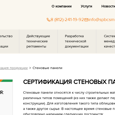
О компании
Услуги
Новост
8 (812)-241-19-92
info@spbcsm
ельство
Действующие
Разработка
Систе
технические
технической
менед
рации
регламенты
документации
качест
ация продукции
Стеновые панели
СЕРТИФИКАЦИЯ СТЕНОВЫХ П
Я:
Стеновые панели относятся к числу строительных ма
различных типов помещений (из них также делают п
конструкции). Для изготовления такого типа облицов
а также другое сырье. В настоящее время стеновые 
обусловлено наличием следующих достоинств: