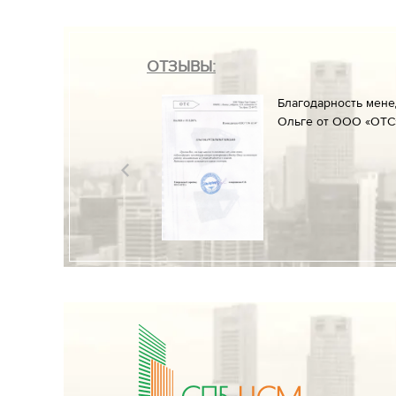
ОТЗЫВЫ:
он» менеджеруАлине
Благодарность мен
ние к работе и
Ольге от ООО «ОТС»
разрешительных