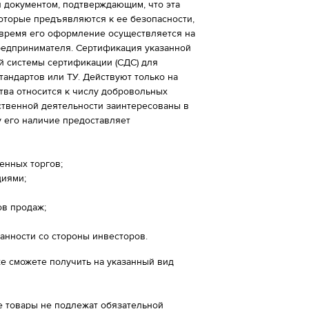
 документом, подтверждающим, что эта
которые предъявляются к ее безопасности,
 время его оформление осуществляется на
редпринимателя. Сертификация указанной
й системы сертификации (СДС) для
андартов или ТУ. Действуют только на
ства относится к числу добровольных
ственной деятельности заинтересованы в
у его наличие предоставляет
енных торгов;
циями;
ов продаж;
анности со стороны инвесторов.
е сможете получить на указанный вид
ые товары не подлежат обязательной