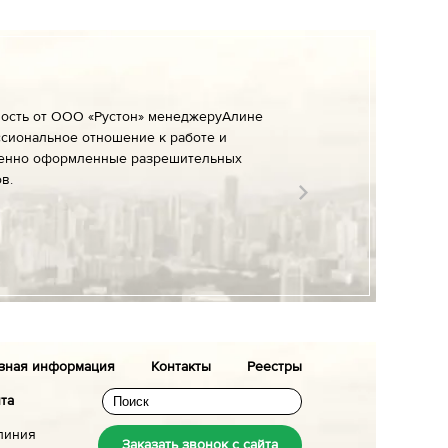
ность от ООО «Рустон» менеджеруАлине
сиональное отношение к работе и
енно оформленные разрешительных
в.
зная информация
Контакты
Реестры
йта
линия
Заказать звонок с сайта