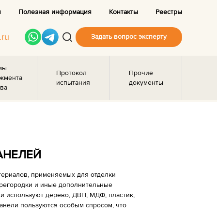
и
Полезная информация
Контакты
Реестры
.ru
Задать вопрос эксперту
мы
Протокол
Прочие
жмента
испытания
документы
ва
АНЕЛЕЙ
териалов, применяемых для отделки
ерегородки и иные дополнительные
ки используют дерево, ДВП, МДФ, пластик,
панели пользуются особым спросом, что