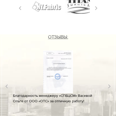
ОТЗЫВЫ:
лине за
Благодарность менеджеру «СПБЦСМ» Васевой
Благод
Ольге от ООО «ОТС» за отличную работу!
профес
ых
своевр
докуме