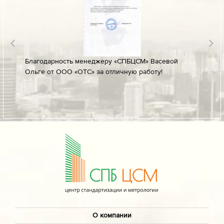
лине за
Благодарность менеджеру «СПБЦСМ» Васевой
Благод
Ольге от ООО «ОТС» за отличную работу!
профес
ых
своевр
докуме
О компании