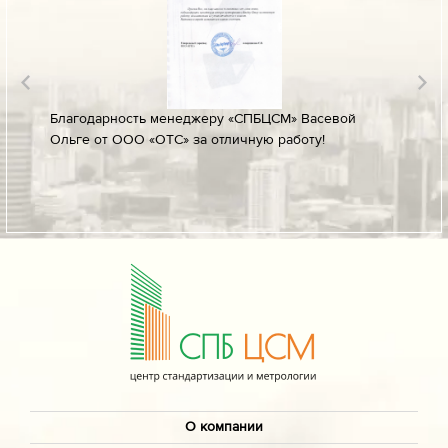
лине за
Благодарность менеджеру «СПБЦСМ» Васевой
Благод
Ольге от ООО «ОТС» за отличную работу!
профес
ых
своевр
докуме
О компании