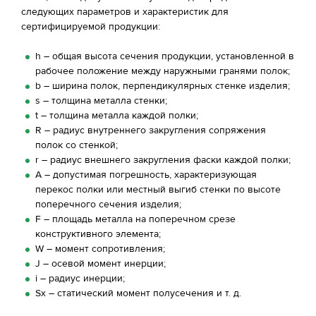
следующих параметров и характеристик для
сертифицируемой продукции:
h – общая высота сечения продукции, установленной в
рабочее положение между наружными гранями полок;
b – ширина полок, перпендикулярных стенке изделия;
s – толщина металла стенки;
t – толщина металла каждой полки;
R – радиус внутреннего закругления сопряжения
полок со стенкой;
r – радиус внешнего закругления фаски каждой полки;
А – допустимая погрешность, характеризующая
перекос полки или местный выгиб стенки по высоте
поперечного сечения изделия;
F – площадь металла на поперечном срезе
конструктивного элемента;
W – момент сопротивления;
J – осевой момент инерции;
i – радиус инерции;
S
x
– статический момент полусечения и т. д.