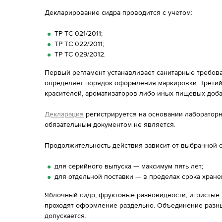
Декларирование сидра проводится с учетом:
ТР ТС 021/2011;
ТР ТС 022/2011;
ТР ТС 029/2012.
Первый регламент устанавливает санитарные требов
определяет порядок оформления маркировки. Третий
красителей, ароматизаторов либо иных пищевых доба
Декларация
регистрируется на основании лабораторн
обязательным документом не является.
Продолжительность действия зависит от выбранной 
для серийного выпуска — максимум пять лет;
для отдельной поставки — в пределах срока хране
Яблочный сидр, фруктовые разновидности, игристые
проходят оформление раздельно. Объединение разны
допускается.