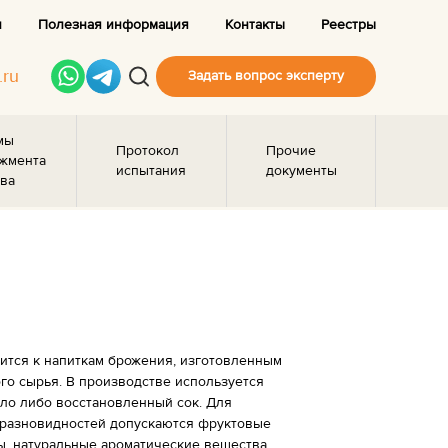
и
Полезная информация
Контакты
Реестры
.ru
Задать вопрос эксперту
мы
Протокол
Прочие
жмента
испытания
документы
ва
ится к напиткам брожения, изготовленным
го сырья. В производстве используется
ло либо восстановленный сок. Для
 разновидностей допускаются фруктовые
, натуральные ароматические вещества,