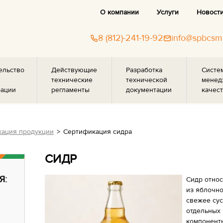
О компании
Услуги
Новост
8 (812)-241-19-92
info@spbcsm
ельство
Действующие
Разработка
Систе
технические
технической
менед
рации
регламенты
документации
качест
ация продукции
Сертификация сидра
СИДР
Я:
Сидр относ
из яблочно
свежее сус
отдельных
компоненты