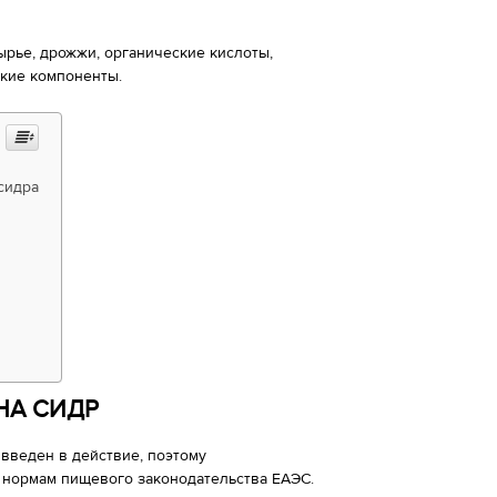
рье, дрожжи, органические кислоты,
ские компоненты.
сидра
НА СИДР
 введен в действие, поэтому
 нормам пищевого законодательства ЕАЭС.