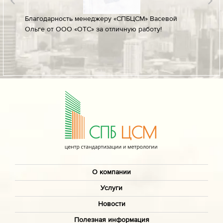
лине за
Благодарность менеджеру «СПБЦСМ» Васевой
Благод
Ольге от ООО «ОТС» за отличную работу!
профес
ых
своевр
докуме
О компании
Услуги
Новости
Полезная информация