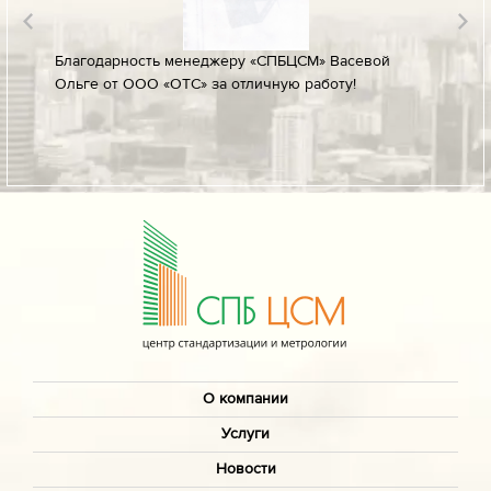
лине за
Благодарность менеджеру «СПБЦСМ» Васевой
Благод
Ольге от ООО «ОТС» за отличную работу!
профес
ых
своевр
докуме
О компании
Услуги
Новости