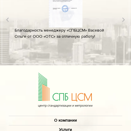
лине за
Благодарность менеджеру «СПБЦСМ» Васевой
Благод
Ольге от ООО «ОТС» за отличную работу!
профес
ых
своевр
докуме
О компании
Услуги