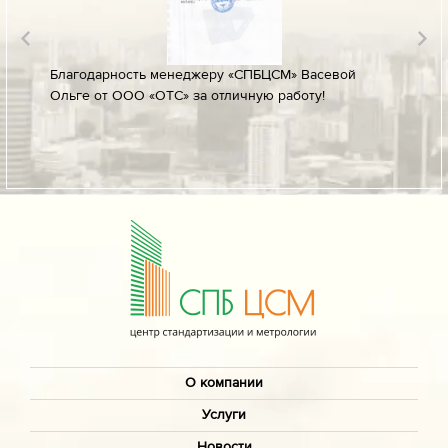
лине за
Благодарность менеджеру «СПБЦСМ» Васевой
Благод
Ольге от ООО «ОТС» за отличную работу!
профес
ых
своевр
докуме
О компании
Услуги
Новости