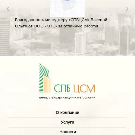
лине за
Благодарность менеджеру «СПБЦСМ» Васевой
Благод
Ольге от ООО «ОТС» за отличную работу!
профес
ых
своевр
докуме
О компании
Услуги
Новости