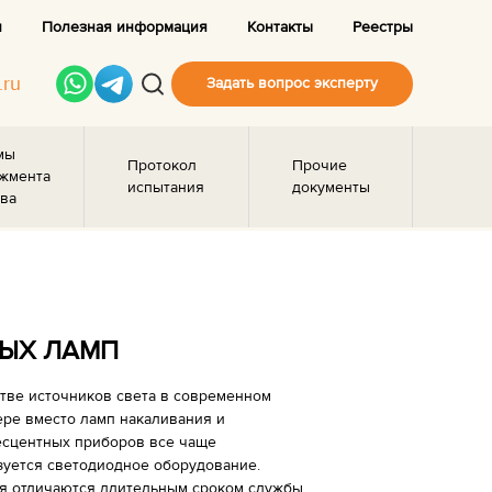
и
Полезная информация
Контакты
Реестры
.ru
Задать вопрос эксперту
мы
Протокол
Прочие
жмента
испытания
документы
ва
ЫХ ЛАМП
стве источников света в современном
ере вместо ламп накаливания и
сцентных приборов все чаще
зуется светодиодное оборудование.
я отличаются длительным сроком службы,