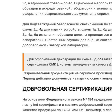
3с, а единичный товар – по 4с. Оценочные меропри
образцов в аккредитованной лаборатории и анализ п
оформлении разрешительного документа на серию).
Для подтверждения безопасности светильников по т
схемы 2д, 4д для партии устройств, схемы 1д, 3д, 6д
3д, 4д, 6д испытания образцов должны проводиться 
лаборатории. В остальных случаях для оценки соотв
добровольной / заводской лаборатории.
Для оформления декларации по схеме 6д обязател
сертификата СМК (системы менеджмента качества).
Разрешительная документация на серийное производс
Период действия документов на партию осветительны
ДОБРОВОЛЬНАЯ СЕРТИФИКАЦИ
На основании Федерального закона № 184 предприн
лампу led сертификат и в системе добровольной сер
качество продукции по ГОСТ или ТУ. Например, в л