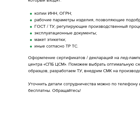
который входят:
копии ИНН, ОГРН;
рабочие параметры изделия, позволяющие подобр
ГОСТ / ТУ, регулирующие производственный проце
эксплуатационные документы;
макет этикетки;
иные согласно ТР ТС.
Оформление сертификатов / деклараций на лед-ламп
центра «СПБ ЦСМ». Поможем выбрать оптимальную схе
образцов, разработаем ТУ, внедрим СМК на производс
Уточнить детали сотрудничества можно по телефону 
бесплатны. Обращайтесь!