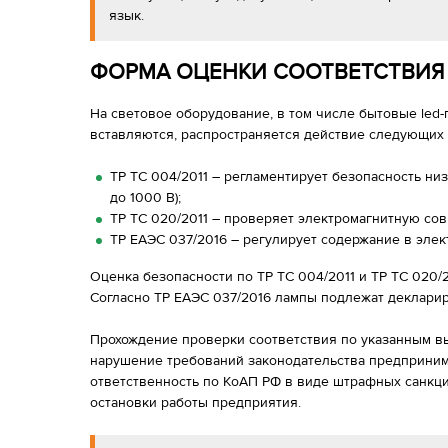
язык.
ФОРМА ОЦЕНКИ СООТВЕТСТВИЯ
На световое оборудование, в том числе бытовые led-
вставляются, распространяется действие следующих 
ТР ТС 004/2011 – регламентирует безопасность ни
до 1000 В);
ТР ТС 020/2011 – проверяет электромагнитную со
ТР ЕАЭС 037/2016 – регулирует содержание в эле
Оценка безопасности по ТР ТС 004/2011 и ТР ТС 020/
Согласно ТР ЕАЭС 037/2016 лампы подлежат деклари
Прохождение проверки соответствия по указанным в
нарушение требований законодательства предприним
ответственность по КоАП РФ в виде штрафных санкц
остановки работы предприятия.