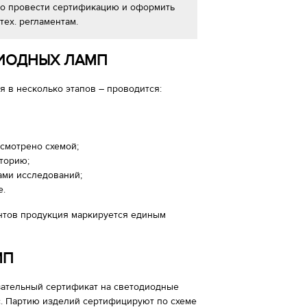
но провести сертификацию и оформить
тех. регламентам.
ДИОДНЫХ ЛАМП
 в несколько этапов – проводится:
усмотрено схемой;
аторию;
ами исследований;
е.
тов продукция маркируется единым
МП
язательный сертификат на светодиодные
с. Партию изделий сертифицируют по схеме