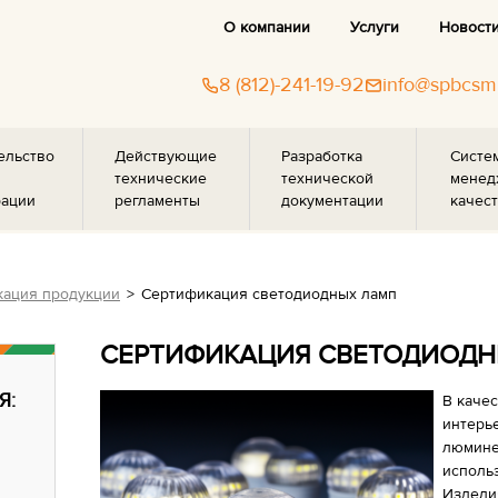
О компании
Услуги
Новост
8 (812)-241-19-92
info@spbcsm
ельство
Действующие
Разработка
Систе
технические
технической
менед
рации
регламенты
документации
качест
ация продукции
Сертификация светодиодных ламп
СЕРТИФИКАЦИЯ СВЕТОДИОДН
Я:
В каче
интерь
люмине
исполь
Издели