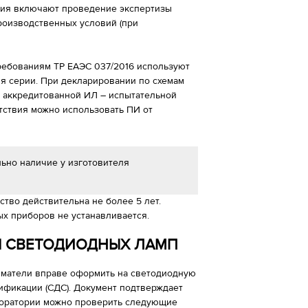
ятия включают проведение экспертизы
роизводственных условий (при
ребованиям ТР ЕАЭС 037/2016 используют
 для серии. При декларировании по схемам
в аккредитованной ИЛ – испытательной
етствия можно использовать ПИ от
ьно наличие у изготовителя
тво действительна не более 5 лет.
х приборов не устанавливается.
Я СВЕТОДИОДНЫХ ЛАМП
иматели вправе оформить на светодиодную
тификации (СДС). Документ подтверждает
аборатории можно проверить следующие