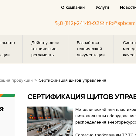
О компании
Услуги
Новост
8 (812)-241-19-92
info@spbcsm
ельство
Действующие
Разработка
Систе
технические
технической
менед
рации
регламенты
документации
качест
ация продукции
Сертификация щитов управления
СЕРТИФИКАЦИЯ ЩИТОВ УПРА
Я:
Металлический или пластико
низковольтным оборудованием
распределения энергоресурсо
Согласно требованиям ТР ТС 