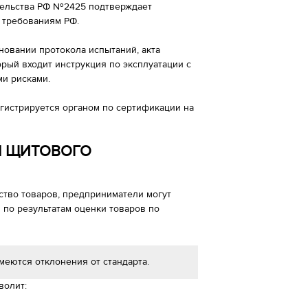
тельства РФ №2425 подтверждает
 требованиям РФ.
новании протокола испытаний, акта
орый входит инструкция по эксплуатации с
ми рисками.
истрируется органом по сертификации на
Я ЩИТОВОГО
ство товаров, предприниматели могут
по результатам оценки товаров по
меются отклонения от стандарта.
волит: