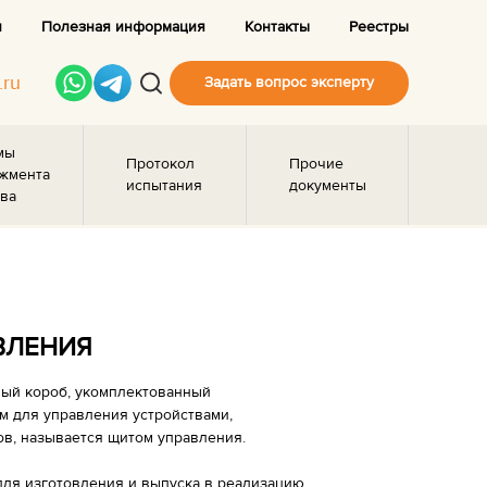
и
Полезная информация
Контакты
Реестры
.ru
Задать вопрос эксперту
мы
Протокол
Прочие
жмента
испытания
документы
ва
ВЛЕНИЯ
вый короб, укомплектованный
 для управления устройствами,
в, называется щитом управления.
для изготовления и выпуска в реализацию