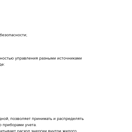
безопасности;
ностью управления разными источниками
де:
ной, позволяет принимать и распределять
о приборами учета.
читывает расход энергии внутри жилого