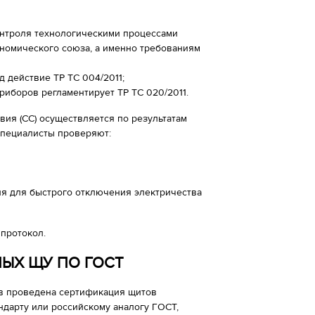
онтроля технологическими процессами
номического союза, а именно требованиям
д действие ТР ТС 004/2011;
риборов регламентирует ТР ТС 020/2011.
ия (СС) осуществляется по результатам
Специалисты проверяют:
ля для быстрого отключения электричества
 протокол.
ЫХ ЩУ ПО ГОСТ
ств проведена сертификация щитов
дарту или российскому аналогу ГОСТ,