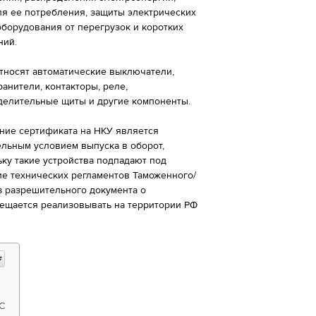
ля ее потребления, защиты электрических
оборудования от перегрузок и коротких
ний.
относят автоматические выключатели,
анители, контакторы, реле,
делительные щиты и другие компоненты.
ние сертификата на НКУ является
ельным условием выпуска в оборот,
ьку такие устройства подпадают под
ие технических регламентов Таможенного/
з разрешительного документа о
ещается реализовывать на территории РФ
С