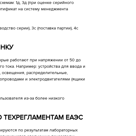
хемам: 1д, 3д (при оценке серийного
 сертификат на систему менеджмента
одство серии), 3с (поставка партии), 4с
 НКУ
торые работают при напряжении от 50 до
го тока. Например: устройства для ввода и
, освещения, распределительные,
ропроводами и электродвигателями (ящики
ьзователя из-за более низкого
 ТЕХРЕГЛАМЕНТАМ ЕАЭС
рируются по результатам лабораторных