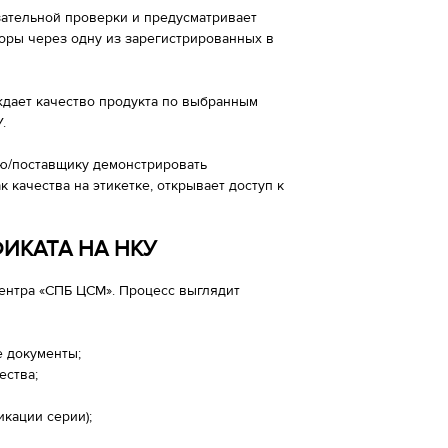
зательной проверки и предусматривает
оры через одну из зарегистрированных в
рждает качество продукта по выбранным
.
ю/поставщику демонстрировать
 качества на этикетке, открывает доступ к
ИКАТА НА НКУ
ентра «СПБ ЦСМ». Процесс выглядит
е документы;
ества;
кации серии);