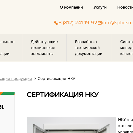
О компании
Услуги
Новост
8 (812)-241-19-92
info@spbcsm
ельство
Действующие
Разработка
Систе
технические
технической
менед
рации
регламенты
документации
качест
ация продукции
Сертификация НКУ
СЕРТИФИКАЦИЯ НКУ
Я:
НКУ (н
это эл
управл