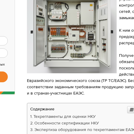
контро
сетей, 
замыка
К ним 
предохр
распре
Получе
обязат
ных
поскол
действ
Евразийского экономического союза (ТР ТС/ЕАЭС). Бе
соответствии заданным требованиям продукцию запр
и в странах-участницах ЕАЭС.
Содержание
Техрегламенты для оценки НКУ
Особенности сертификации НКУ
Экспертиза оборудования по техрегламентам ЕАЭ