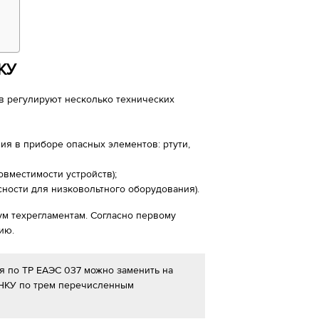
КУ
тв регулируют несколько технических
ия в приборе опасных элементов: ртути,
овместимости устройств);
сности для низковольтного оборудования).
м техрегламентам. Согласно первому
ию.
я по ТР ЕАЭС 037 можно заменить на
 НКУ по трем перечисленным