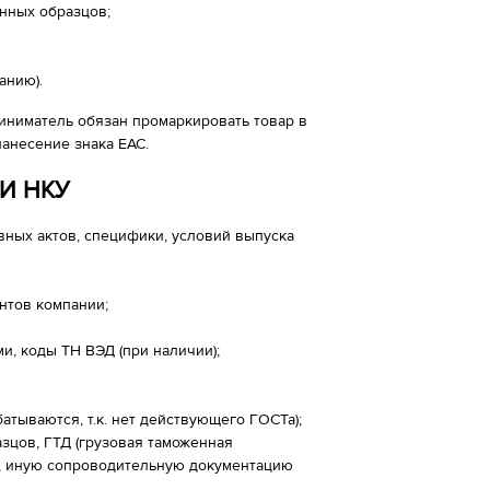
нных образцов;
анию).
иниматель обязан промаркировать товар в
нанесение знака ЕАС.
И НКУ
вных актов, специфики, условий выпуска
нтов компании;
и, коды ТН ВЭД (при наличии);
;
атываются, т.к. нет действующего ГОСТа);
азцов, ГТД (грузовая таможенная
), иную сопроводительную документацию