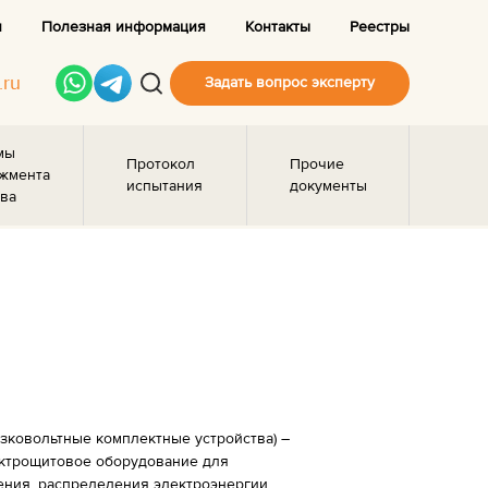
и
Полезная информация
Контакты
Реестры
.ru
Задать вопрос эксперту
мы
Протокол
Прочие
жмента
испытания
документы
ва
изковольтные комплектные устройства) –
ектрощитовое оборудование для
ения, распределения электроэнергии,