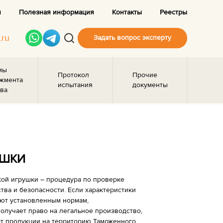
и
Полезная информация
Контакты
Реестры
.ru
Задать вопрос эксперту
мы
Протокол
Прочие
жмента
испытания
документы
ва
УШКИ
ой игрушки – процедура по проверке
тва и безопасности. Если характеристики
уют установленным нормам,
олучает право на легальное производство,
т продукции на территорию Таможенного