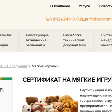
О компании
Услуги
Новост
8 (812)-241-19-92
info@spbcsm
ельство
Действующие
Разработка
Систе
технические
технической
менед
рации
регламенты
документации
качест
ация продукции
Мягкие игрушки
СЕРТИФИКАТ НА МЯГКИЕ ИГР
Я:
Сертификация мягк
надлежащего качес
товара соответств
предприниматель п
продажу или импор