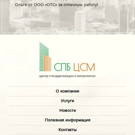
Ольге от ООО «ОТС» за отличную работу!
профес
ых
своевр
докуме
О компании
Услуги
Новости
Полезная информация
Контакты