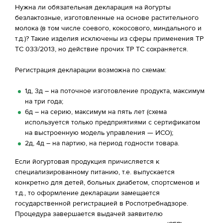
Нужна ли обязательная декларация на йогурты
безлактозные, изготовленные на основе растительного
молока (в том числе соевого, кокосового, миндального и
т.д.)? Такие изделия исключены из сферы применения ТР
ТС 033/2013, но действие прочих ТР ТС сохраняется.
Регистрация декларации возможна по схемам:
1д, 3д – на поточное изготовление продукта, максимум
на три года;
6д – на серию, максимум на пять лет (схема
используется только предприятиями с сертификатом
на выстроенную модель управления — ИСО);
2д, 4д – на партию, на период годности товара.
Если йогуртовая продукция причисляется к
специализированному питанию, т.е. выпускается
конкретно для детей, больных диабетом, спортсменов и
т.д., то оформление декларации замещается
государственной регистрацией в Роспотребнадзоре.
Процедура завершается выдачей заявителю