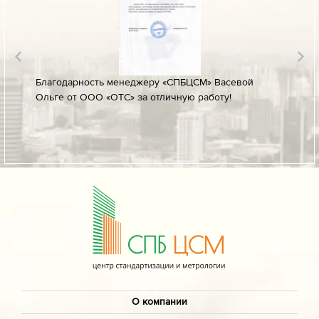
лине за
Благодарность менеджеру «СПБЦСМ» Васевой
Благод
Ольге от ООО «ОТС» за отличную работу!
профес
ых
своевр
докуме
О компании