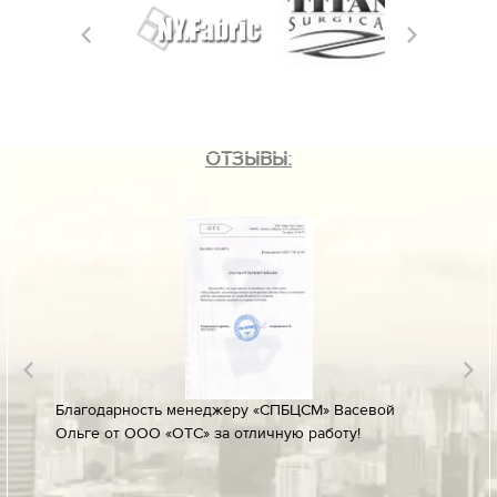
ОТЗЫВЫ:
лине за
Благодарность менеджеру «СПБЦСМ» Васевой
Благод
Ольге от ООО «ОТС» за отличную работу!
профес
ых
своевр
докуме