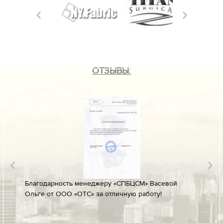
ОТЗЫВЫ:
лине за
Благодарность менеджеру «СПБЦСМ» Васевой
Благод
Ольге от ООО «ОТС» за отличную работу!
профес
ых
своевр
докуме