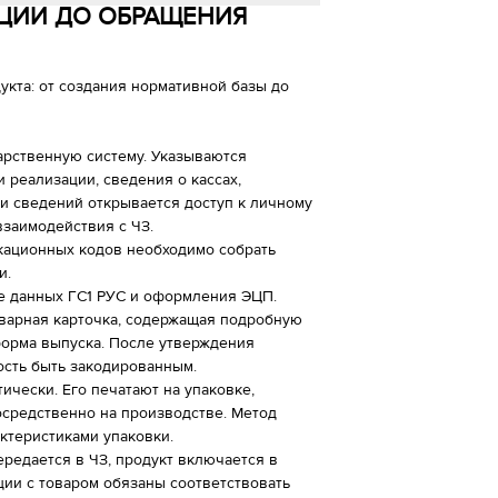
АЦИИ ДО ОБРАЩЕНИЯ
укта: от создания нормативной базы до
арственную систему. Указываются
 реализации, сведения о кассах,
и сведений открывается доступ к личному
взаимодействия с ЧЗ.
кационных кодов необходимо собрать
и.
е данных ГС1 РУС и оформления ЭЦП.
оварная карточка, содержащая подробную
форма выпуска. После утверждения
ость быть закодированным.
ически. Его печатают на упаковке,
осредственно на производстве. Метод
ктеристиками упаковки.
редается в ЧЗ, продукт включается в
ии с товаром обязаны соответствовать