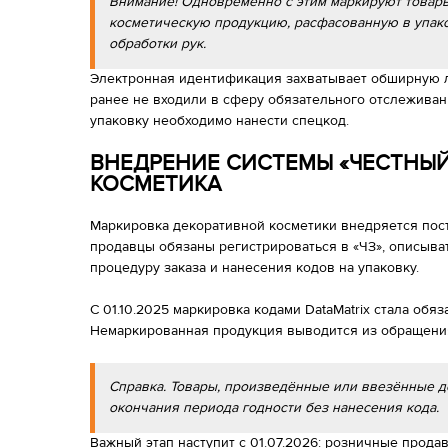
Внимание! Одновременно с этим маркируют товар
косметическую продукцию, расфасованную в упако
обработки рук.
Электронная идентификация захватывает обширную л
ранее не входили в сферу обязательного отслеживан
упаковку необходимо нанести спецкод.
ВНЕДРЕНИЕ СИСТЕМЫ «ЧЕСТНЫЙ
КОСМЕТИКА
Маркировка декоративной косметики внедряется пост
продавцы обязаны регистрироваться в «ЧЗ», описыва
процедуру заказа и нанесения кодов на упаковку.
С 01.10.2025 маркировка кодами DataMatrix стала обя
Немаркированная продукция выводится из обращени
Справка. Товары, произведённые или ввезённые д
окончания периода годности без нанесения кода.
Важный этап наступит с 01.07.2026: розничные прод