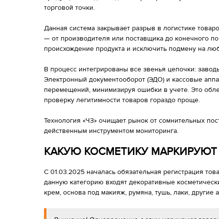
торговой точки.
Данная система закрывает разрыв в логистике товар
— от производителя или поставщика до конечного по
происхождение продукта и исключить подмену на люб
В процесс интегрированы все звенья цепочки: заводы
Электронный документооборот (ЭДО) и кассовые аппа
перемещений, минимизируя ошибки в учете. Это обл
проверку легитимности товаров гораздо проще.
Технология «ЧЗ» очищает рынок от сомнительных пос
действенным инструментом мониторинга.
КАКУЮ КОСМЕТИКУ МАРКИРУЮТ 
С 01.03.2025 началась обязательная регистрация тов
данную категорию входят декоративные косметически
крем, основа под макияж, румяна, тушь, лаки, другие