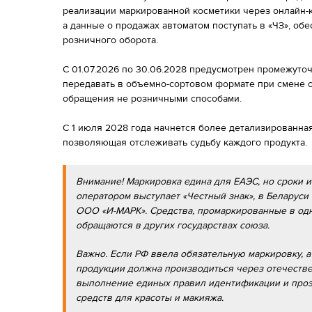
реализации маркированной косметики через онлайн-ка
а данные о продажах автоматом поступать в «ЧЗ», об
розничного оборота.
С 01.07.2026 по 30.06.2028 предусмотрен промежуто
передавать в объемно-сортовом формате при смене 
обращения не розничными способами.
С 1 июля 2028 года начнется более детализированна
позволяющая отслеживать судьбу каждого продукта.
Внимание! Маркировка едина для ЕАЭС, но сроки 
оператором выступает «Честный знак», в Беларус
ООО «И-МАРК». Средства, промаркированные в одн
обращаются в других государствах союза.
Важно. Если РФ ввела обязательную маркировку, а
продукции должна производиться через отечестве
выполнение единых правил идентификации и проз
средств для красоты и макияжа.