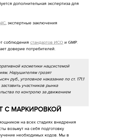
ебуется дополнительная экспертиза для
NIC
, экспертные заключения
уют соблюдения
стандартов ИСО
и GMP.
ает доверие потребителей.
оративной косметики нацсистемой
ниям. Нарушителям грозят
ч руб., уголовное наказание по ст. 171.1
заставить участников рынка
ельства по контролю за движением
ЕТ С МАРКИРОВКОЙ
мощником на всех стадиях внедрения
ты возьмут на себя подготовку
олучение необходимых кодов. Мы в