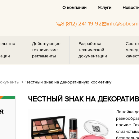
О компании
Услуги
Новост
8 (812)-241-19-92
info@spbcsm
ельство
Действующие
Разработка
Систе
технические
технической
менед
рации
регламенты
документации
качест
документы
Честный знак на декоративную косметику
ЧЕСТНЫЙ ЗНАК НА ДЕКОРАТИ
Я:
Линейка д
разнообраз
прочие. Эт
слизистыми
безвреднос