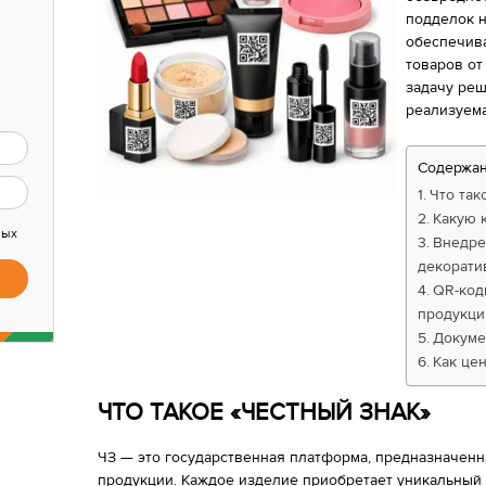
подделок н
обеспечив
товаров от
задачу реш
реализуема
Содержа
Что так
Какую 
ных
Внедре
декорати
QR-код
продукци
Докуме
Как це
ЧТО ТАКОЕ «ЧЕСТНЫЙ ЗНАК»
ЧЗ — это государственная платформа, предназначен
продукции. Каждое изделие приобретает уникальный 