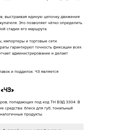
ов, выстраивая единую цепочку движения
купателя. Это позволяет чётко определить
ой стадии его маршрута.
, импортеры и торговые сети.
раты гарантируют точность фиксации всех
егчает администрирование и делает
тавок и подделок. ЧЗ является
«ЧЗ»
аров, попадающих под код ТН ВЭД 3304. В
е средства: блеск для губ, тональный
 аналогичные продукты.