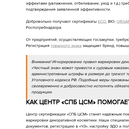
эффектами (увлажнение, отбеливание, уход и т.д.) тр
подтверждения заявленной эффективности.
Добровольно получают сертификаты
ECO
, BIO,
ORGA
Роспотребнадзора.
От предприятий, осуществляющих госзакупки, треб
Регистрация
товарного знака
защищает бренд, повыш
Внимание! Игнорирование правил маркировки дек
«Честный знак» может привести к суровым наказа
административные штрафы в размере до трехсот тыся
Уголовного кодекса РФ. Подобные меры призваны 
своевременно и добросовестно исполнять обязат
продукции.
КАК ЦЕНТР «СПБ ЦСМ» ПОМОГА
Центр сертификации «СПБ ЦСМ» станет надёжным по
маркировки декоративной косметики. Наши специалис
документов, регистрацию в «ЧЗ», настройку ЭДО и п