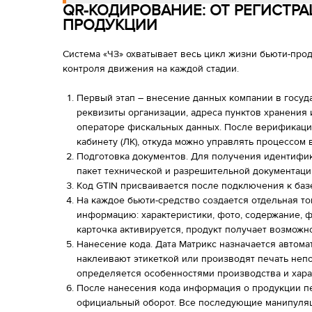
QR-КОДИРОВАНИЕ: ОТ РЕГИСТР
ПРОДУКЦИИ
Система «ЧЗ» охватывает весь цикл жизни бьюти-прод
контроля движения на каждой стадии.
Первый этап – внесение данных компании в госуд
реквизиты организации, адреса пунктов хранения и
операторе фискальных данных. После верификаци
кабинету (ЛК), откуда можно управлять процессом 
Подготовка документов. Для получения идентифи
пакет технической и разрешительной документаци
Код GTIN присваивается после подключения к баз
На каждое бьюти-средство создается отдельная т
информацию: характеристики, фото, содержание, 
карточка активируется, продукт получает возможн
Нанесение кода. Дата Матрикс назначается автомат
наклеивают этикеткой или производят печать неп
определяется особенностями производства и хара
После нанесения кода информация о продукции пе
официальный оборот. Все последующие манипуляц