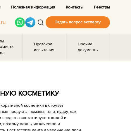
и
Полезная информация
Контакты
Реестры
.ru
Задать вопрос эксперту
мы
Протокол
Прочие
жмента
испытания
документы
ва
ВНУЮ КОСМЕТИКУ
екоративной косметики включает
ные продукты: помады, тени, пудру, лак,
и средства контактируют с кожей и
, поэтому важны их качество и
ть. Рост ассортимента и увеличение доли