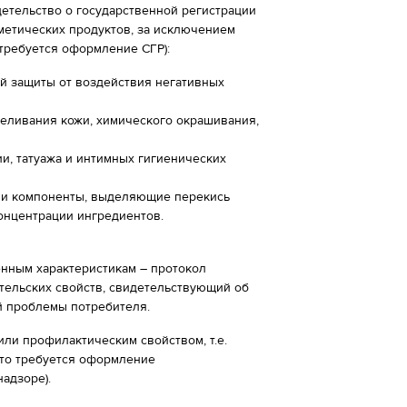
детельство о государственной регистрации
сметических продуктов, за исключением
требуется оформление СГР):
й защиты от воздействия негативных
беливания кожи, химического окрашивания,
и, татуажа и интимных гигиенических
 и компоненты, выделяющие перекись
онцентрации ингредиентов.
енным характеристикам – протокол
тельских свойств, свидетельствующий об
й проблемы потребителя.
или профилактическим свойством, т.е.
 то требуется оформление
адзоре).