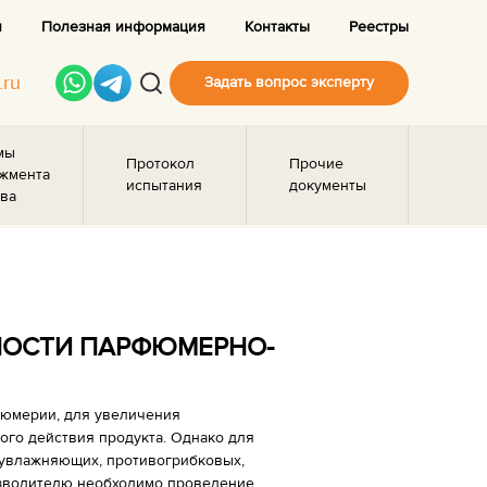
и
Полезная информация
Контакты
Реестры
.ru
Задать вопрос эксперту
мы
Протокол
Прочие
жмента
испытания
документы
ва
НОСТИ ПАРФЮМЕРНО-
фюмерии, для увеличения
ого действия продукта. Однако для
 увлажняющих, противогрибковых,
зводителю необходимо проведение