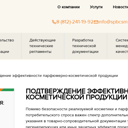
О компании
Услуги
Новост
8 (812)-241-19-92
info@spbcsm
ельство
Действующие
Разработка
Систе
технические
технической
менед
рации
регламенты
документации
качест
дение эффективности парфюмерно-косметической продукции
ПОДТВЕРЖДЕНИЕ ЭФФЕКТИВ
КОСМЕТИЧЕСКОЙ ПРОДУКЦИИ
Я:
Помимо безопасности реализуемой косметики и пар
потребительского спроса важен спектр дополнительн
указания в товарно-сопроводительной документации
регенерирующих или иных защитных эффектов прои