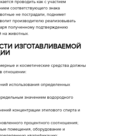
кается проводить как с участием
занием соответствующего знака
ивотные не пострадали, поднимет
озволит производителю реализовывать
одаря полученному подтверждению
й на животных.
СТИ ИЗГОТАВЛИВАЕМОЙ
ЦИИ
мерные и косметические средства должны
 в отношении:
шений использования определенных
 предельным значением водородного
чений концентрации этилового спирта и
ановленного процентного соотношения;
ные помещения, оборудование и
 определенную квалификацию;