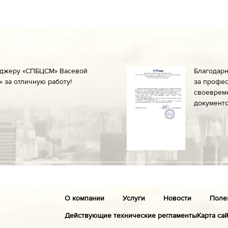
еджеру «СПБЦСМ» Васевой
Благодар
 за отличную работу!
за профес
своеврем
документо
О компании
Услуги
Новости
Поле
Действующие технические регламенты
Карта са