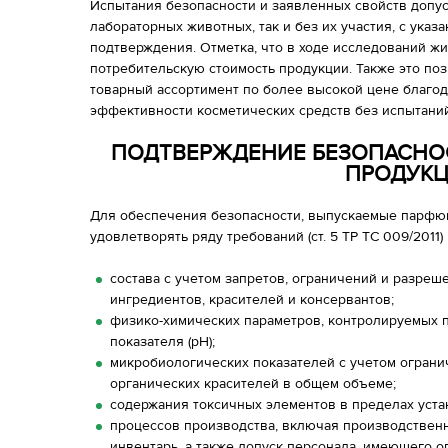
Испытания безопасности и заявленных свойств допус
лабораторных животных, так и без их участия, с ука
подтверждения. Отметка, что в ходе исследований ж
потребительскую стоимость продукции. Также это п
товарный ассортимент по более высокой цене благ
эффективности косметических средств без испытани
ПОДТВЕРЖДЕНИЕ БЕЗОПАСНО
ПРОДУК
Для обеспечения безопасности, выпускаемые парфю
удовлетворять ряду требований (ст. 5 ТР ТС 009/2011)
состава с учетом запретов, ограничений и разре
ингредиентов, красителей и консервантов;
физико-химических параметров, контролируемых
показателя (pH);
микробиологических показателей с учетом ограни
органических красителей в общем объеме;
содержания токсичных элементов в пределах уст
процессов производства, включая производствен
инвентарь, а также допуск персонала, имеющего