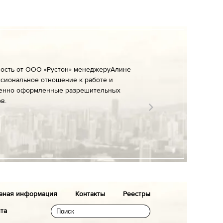
ность от ООО «Рустон» менеджеруАлине
сиональное отношение к работе и
енно оформленные разрешительных
в.
зная информация
Контакты
Реестры
йта