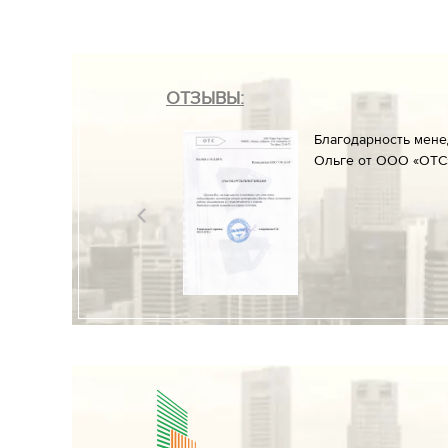
ОТЗЫВЫ:
он» менеджеруАлине
Благодарность мен
ние к работе и
Ольге от ООО «ОТС»
разрешительных