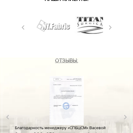
ОТЗЫВЫ:
лине за
Благодарность менеджеру «СПБЦСМ» Васевой
Благод