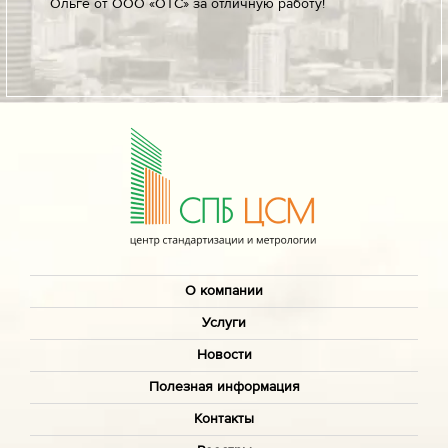
Ольге от ООО «ОТС» за отличную работу!
профес
ых
своевр
докуме
О компании
Услуги
Новости
Полезная информация
Контакты