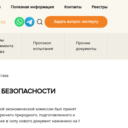
и
Полезная информация
Контакты
Реестры
.ru
Задать вопрос эксперту
мы
Протокол
Прочие
жмента
испытания
документы
ва
газа
О БЕЗОПАСНОСТИ
ской экономической комиссии был принят
орючего природного, подготовленного к
ие в силу нового документ назначено на 1