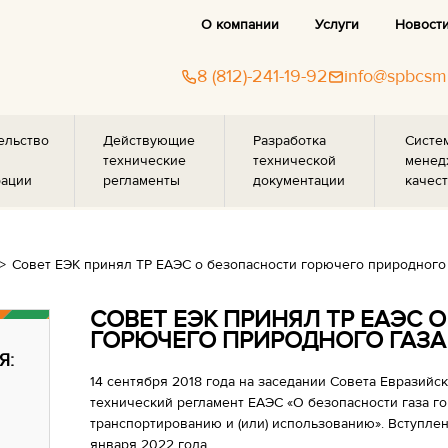
О компании
Услуги
Новост
8 (812)-241-19-92
info@spbcsm
ельство
Действующие
Разработка
Систе
технические
технической
менед
рации
регламенты
документации
качест
Совет ЕЭК принял ТР ЕАЭС о безопасности горючего природного 
СОВЕТ ЕЭК ПРИНЯЛ ТР ЕАЭС 
ГОРЮЧЕГО ПРИРОДНОГО ГАЗА
Я:
14 сентября 2018 года на заседании Совета Евразий
технический регламент ЕАЭС «О безопасности газа г
транспортированию и (или) использованию». Вступлен
января 2022 года.