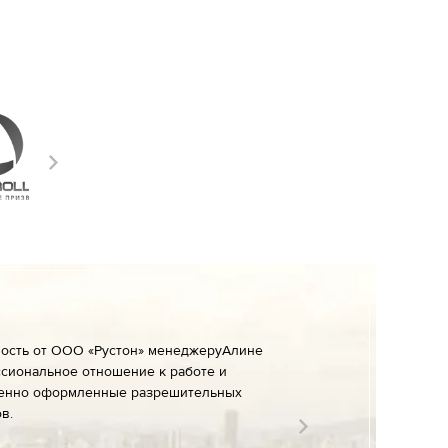
ность от ООО «Рустон» менеджеруАлине
сиональное отношение к работе и
енно оформленные разрешительных
в.