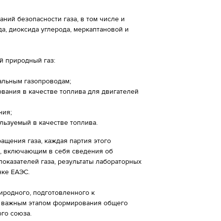
ний безопасности газа, в том числе и
а, диоксида углерода, меркаптановой и
й природный газ:
альным газопроводам;
вания в качестве топлива для двигателей
ния;
льзуемый в качестве топлива.
ащения газа, каждая партия этого
а, включающим в себя сведения об
показателей газа, результаты лабораторных
нке ЕАЭС.
иродного, подготовленного к
я важным этапом формирования общего
ого союза.