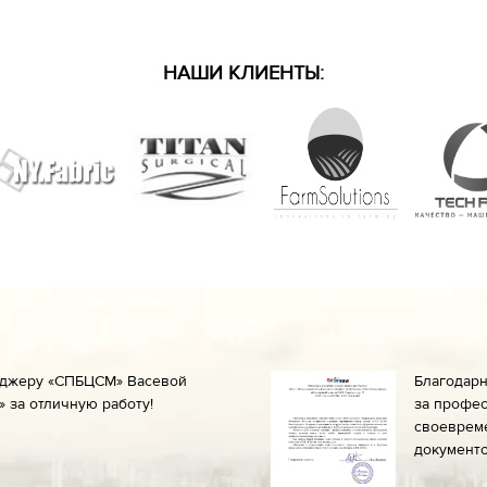
НАШИ КЛИЕНТЫ:
еджеру «СПБЦСМ» Васевой
Благодар
 за отличную работу!
за профес
своеврем
документо