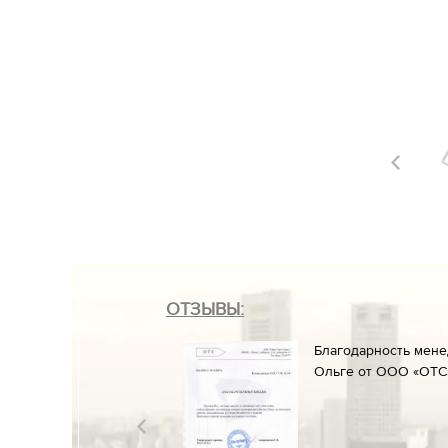
ОТЗЫВЫ:
он» менеджеруАлине
Благодарность мен
ние к работе и
Ольге от ООО «ОТС»
разрешительных