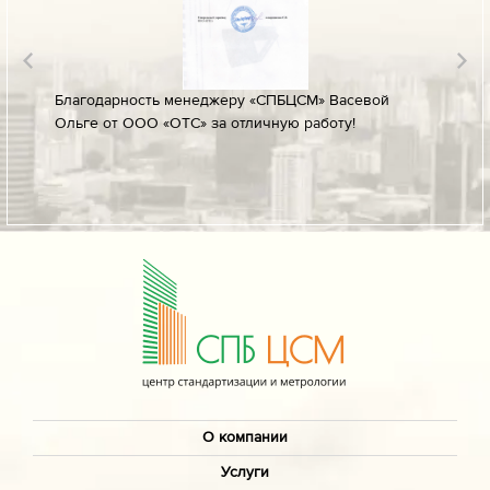
лине за
Благодарность менеджеру «СПБЦСМ» Васевой
Благод
Ольге от ООО «ОТС» за отличную работу!
профес
ых
своевр
докуме
О компании
Услуги