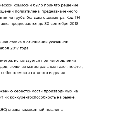
ической комиссии было принято решение
ошении полиэтилена, предназначенного
тия на трубы большого диаметра. Код ТН
тавка продлевается до 30 сентября 2018
нная ставка в отношении указанной
абря 2017 года.
метра, используется при изготовлении
дов, включая магистральные газо-, нефте-,
 себестоимости готового изделия
ижению себестоимости производимых на
ит их конкурентоспособность на рынке.
ЕАЭС) ставка таможенной пошлины