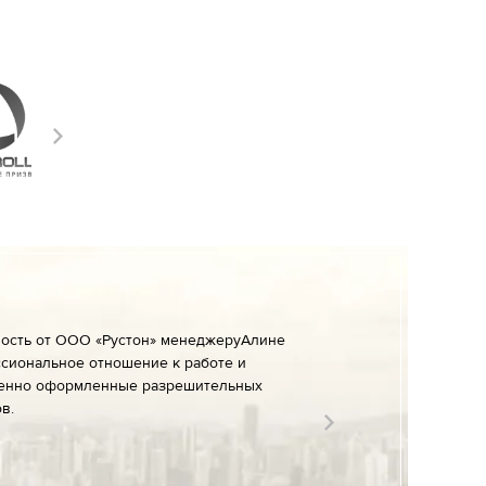
ность от ООО «Рустон» менеджеруАлине
сиональное отношение к работе и
енно оформленные разрешительных
в.