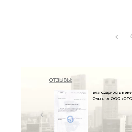
ОТЗЫВЫ:
он» менеджеруАлине
Благодарность мен
ние к работе и
Ольге от ООО «ОТС»
разрешительных