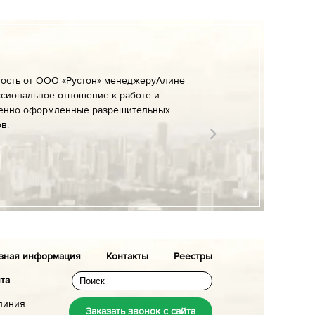
ность от ООО «Рустон» менеджеруАлине
сиональное отношение к работе и
енно оформленные разрешительных
в.
зная информация
Контакты
Реестры
йта
линия
Заказать звонок с сайта