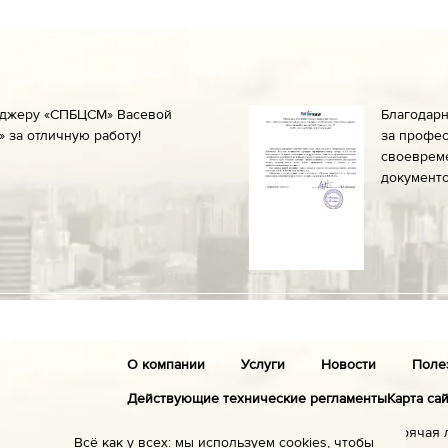
еджеру «СПБЦСМ» Васевой
Благодар
 за отличную работу!
за профес
своеврем
документо
О компании
Услуги
Новости
Поле
Действующие технические регламенты
Карта са
Санкт-Петербург
Горячая 
Всё как у всех: мы используем cookies, чтобы