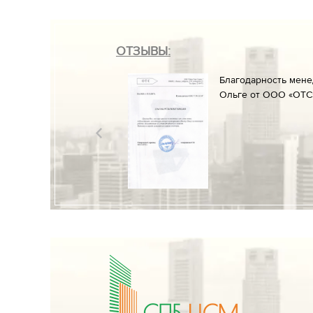
ОТЗЫВЫ:
он» менеджеруАлине
Благодарность мен
ние к работе и
Ольге от ООО «ОТС»
разрешительных