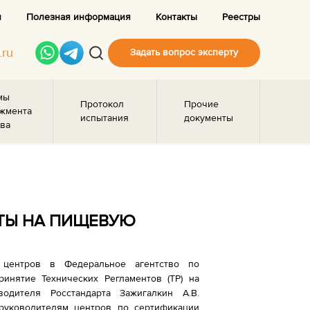
и
Полезная информация
Контакты
Реестры
.ru
Задать вопрос эксперту
мы
Протокол
Прочие
жмента
испытания
документы
ва
НТЫ НА ПИЩЕВУЮ
 центров в Федеральное агентство по
инятие Технических Регламентов (ТР) на
одителя Росстандарта Зажигалкин А.В.
 руководителям центров по сертификации