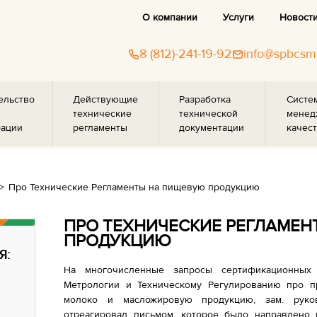
О компании
Услуги
Новост
8 (812)-241-19-92
info@spbcsm
ельство
Действующие
Разработка
Систе
технические
технической
менед
рации
регламенты
документации
качест
Про Технические Регламенты на пищевую продукцию
ПРО ТЕХНИЧЕСКИЕ РЕГЛАМЕ
ПРОДУКЦИЮ
Я:
На многочисленные запросы сертификационных
Метрологии и Техническому Регулированию про пр
молоко и масложировую продукцию, зам. руков
отреагировал письмом, которое было направлено