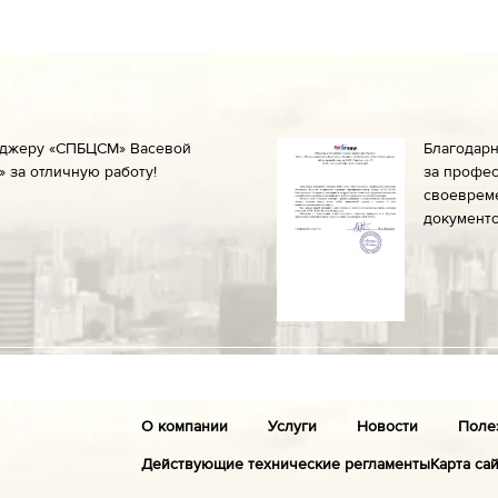
еджеру «СПБЦСМ» Васевой
Благодар
 за отличную работу!
за профес
своеврем
документо
О компании
Услуги
Новости
Поле
Действующие технические регламенты
Карта са