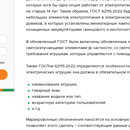
которых хотя бы одна опция работает от электропита
не старше 14 лет. Таким образом, ГОСТ 62115-2022 бу
небольших элементов электропитания в электрически
домиков, в которых установлены миниатюрные лампоч
оснащенных аккумуляторами свинцового и кислотног
В обновленный ГОСТ были включены обновленные но
светоизлучающими элементами (в частности, со свето
требования игрушкам, которые управляются с помощь
ных
Также ГОСТом 62115-2022 определяются особенности 
электрических игрушек она должна в обязательном п
наименование игрушки;
товарный знак;
название модели или тип;
возрастную категорию пользователей;
и т.д.
Маркировочные обозначения наносятся на основную ч
позволяет этого сделать – соответствующие данные 