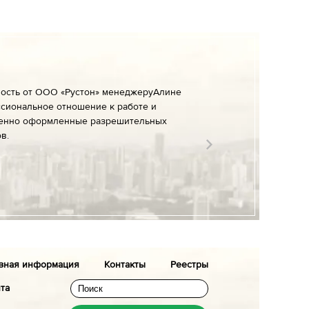
ность от ООО «Рустон» менеджеруАлине
сиональное отношение к работе и
енно оформленные разрешительных
в.
зная информация
Контакты
Реестры
йта