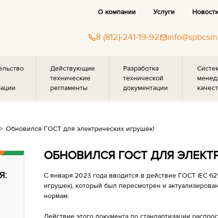
О компании
Услуги
Новост
8 (812)-241-19-92
info@spbcsm
ельство
Действующие
Разработка
Систе
технические
технической
менед
рации
регламенты
документации
качест
Обновился ГОСТ для электрических игрушек!
ОБНОВИЛСЯ ГОСТ ДЛЯ ЭЛЕКТ
Я:
С января 2023 года вводится в действие ГОСТ IEC 62
игрушек), который был пересмотрен и актуализиров
нормам.
Действие этого документа по стандартизации распрос