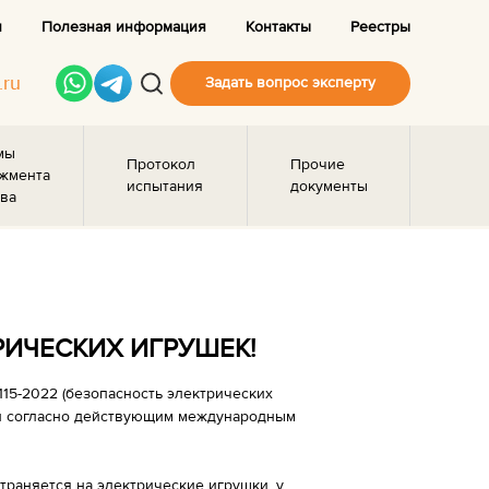
и
Полезная информация
Контакты
Реестры
.ru
Задать вопрос эксперту
мы
Протокол
Прочие
жмента
испытания
документы
ва
РИЧЕСКИХ ИГРУШЕК!
115-2022 (безопасность электрических
ан согласно действующим международным
траняется на электрические игрушки, у