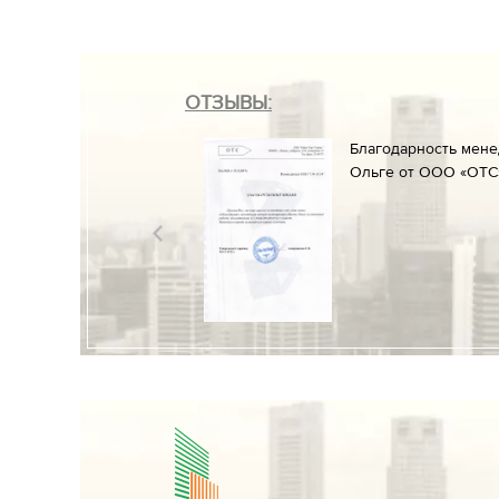
ОТЗЫВЫ:
он» менеджеруАлине
Благодарность мен
ние к работе и
Ольге от ООО «ОТС»
разрешительных