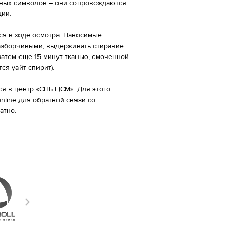
ьных символов – они сопровождаются
ции.
ся в ходе осмотра. Наносимые
азборчивыми, выдерживать стирание
затем еще 15 минут тканью, смоченной
ся уайт-спирит).
ся в центр «СПБ ЦСМ». Для этого
nline для обратной связи со
атно.