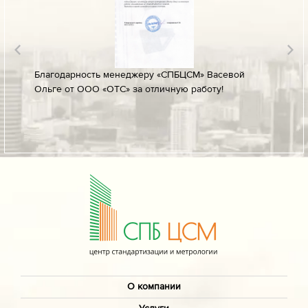
лине за
Благодарность менеджеру «СПБЦСМ» Васевой
Благод
Ольге от ООО «ОТС» за отличную работу!
профес
ых
своевр
докуме
О компании