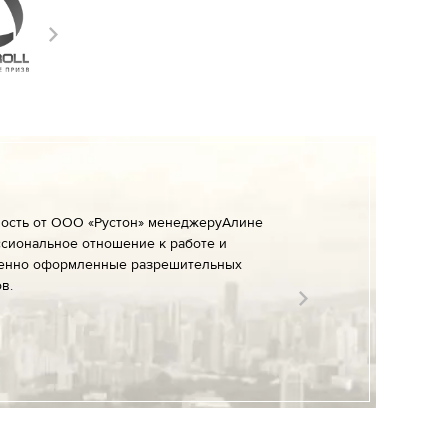
ность от ООО «Рустон» менеджеруАлине
сиональное отношение к работе и
енно оформленные разрешительных
в.