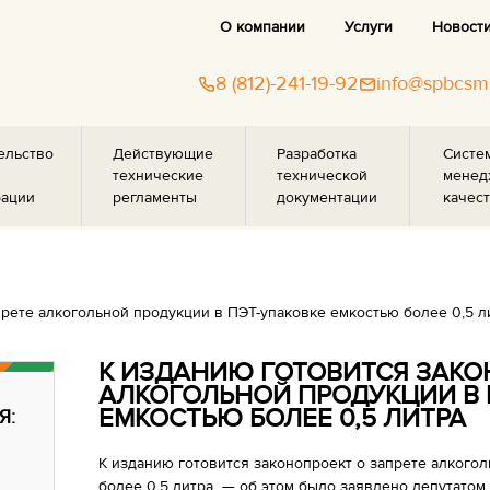
О компании
Услуги
Новост
8 (812)-241-19-92
info@spbcsm
ельство
Действующие
Разработка
Систе
технические
технической
менед
рации
регламенты
документации
качест
прете алкогольной продукции в ПЭТ-упаковке емкостью более 0,5 л
К ИЗДАНИЮ ГОТОВИТСЯ ЗАКО
АЛКОГОЛЬНОЙ ПРОДУКЦИИ В 
ЕМКОСТЬЮ БОЛЕЕ 0,5 ЛИТРА
Я:
К изданию готовится законопроект о запрете алкого
более 0,5 литра — об этом было заявлено депутато