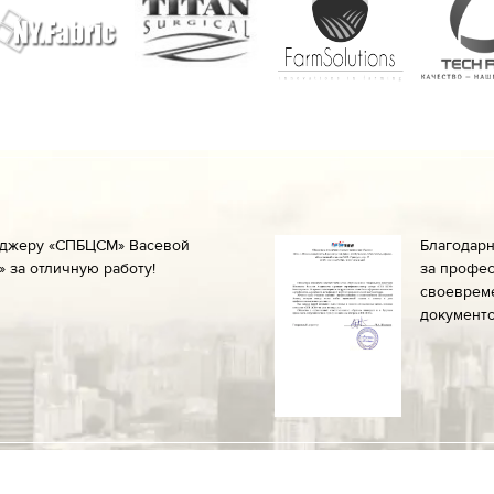
еджеру «СПБЦСМ» Васевой
Благодар
 за отличную работу!
за профес
своеврем
документо