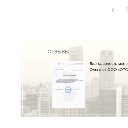
ОТЗЫВЫ:
он» менеджеруАлине
Благодарность мен
ние к работе и
Ольге от ООО «ОТС»
разрешительных