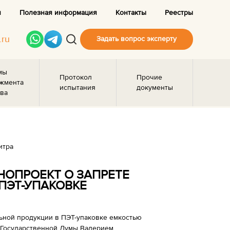
и
Полезная информация
Контакты
Реестры
.ru
Задать вопрос эксперту
мы
Протокол
Прочие
жмента
испытания
документы
ва
итра
НОПРОЕКТ О ЗАПРЕТЕ
ПЭТ-УПАКОВКЕ
льной продукции в ПЭТ-упаковке емкостью
м Государственной Думы Валерием