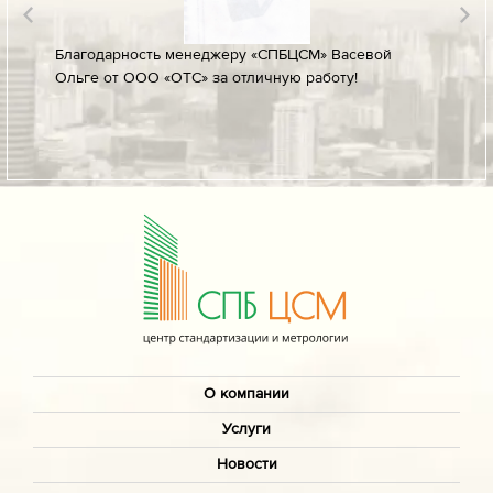
лине за
Благодарность менеджеру «СПБЦСМ» Васевой
Благод
Ольге от ООО «ОТС» за отличную работу!
профес
ых
своевр
докуме
О компании
Услуги
Новости