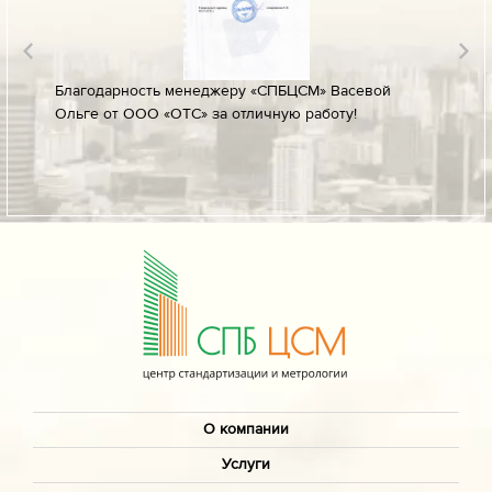
лине за
Благодарность менеджеру «СПБЦСМ» Васевой
Благод
Ольге от ООО «ОТС» за отличную работу!
профес
ых
своевр
докуме
О компании
Услуги