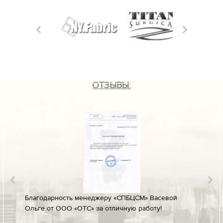
ОТЗЫВЫ:
лине за
Благодарность менеджеру «СПБЦСМ» Васевой
Благод
Ольге от ООО «ОТС» за отличную работу!
профес
ых
своевр