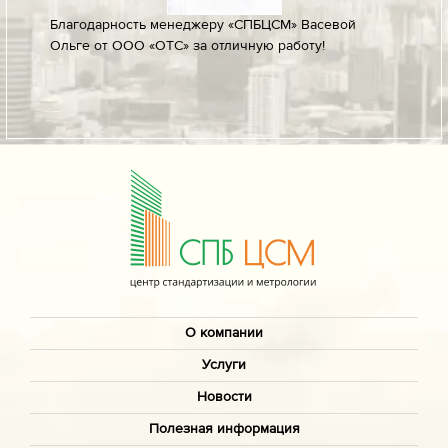
лине за
Благодарность менеджеру «СПБЦСМ» Васевой
Благод
Ольге от ООО «ОТС» за отличную работу!
профес
ых
своевр
докуме
О компании
Услуги
Новости
Полезная информация