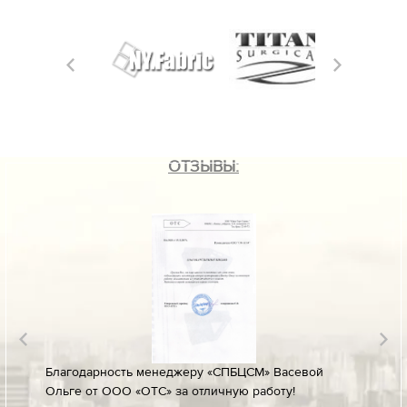
ОТЗЫВЫ:
лине за
Благодарность менеджеру «СПБЦСМ» Васевой
Благод
Ольге от ООО «ОТС» за отличную работу!
профес