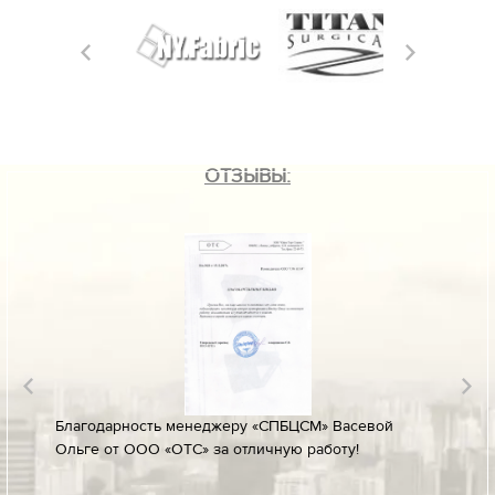
ОТЗЫВЫ:
лине за
Благодарность менеджеру «СПБЦСМ» Васевой
Благод
Ольге от ООО «ОТС» за отличную работу!
профес
ых
своевр