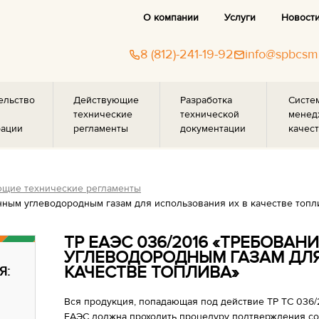
О компании
Услуги
Новост
8 (812)-241-19-92
info@spbcsm
ельство
Действующие
Разработка
Систе
технические
технической
менед
рации
регламенты
документации
качест
щие технические регламенты
нным углеводородным газам для использования их в качестве топл
ТР ЕАЭС 036/2016 «ТРЕБОВА
УГЛЕВОДОРОДНЫМ ГАЗАМ ДЛЯ
КАЧЕСТВЕ ТОПЛИВА»
Я:
Вся продукция, попадающая под действие ТР ТС 036/2
ЕАЭС должна проходить процедуру подтверждения соо