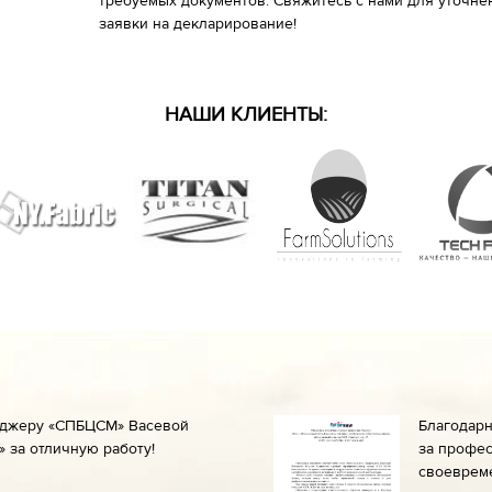
требуемых документов. Свяжитесь с нами для уточн
заявки на декларирование!
НАШИ КЛИЕНТЫ:
еджеру «СПБЦСМ» Васевой
Благодар
 за отличную работу!
за профес
своеврем