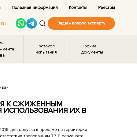
и
Полезная информация
Контакты
Реестры
.ru
Задать вопрос эксперту
мы
Протокол
Прочие
жмента
испытания
документы
ва
ива»
НИЯ К СЖИЖЕННЫМ
 ИСПОЛЬЗОВАНИЯ ИХ В
016, для допуска к продаже на территории
тветствия требованиям ТР. В результате