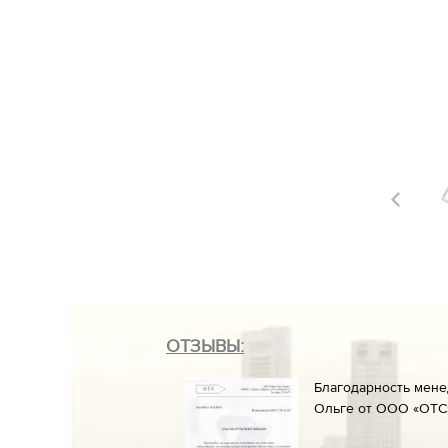
ОТЗЫВЫ:
он» менеджеруАлине
Благодарность мен
ние к работе и
Ольге от ООО «ОТС»
разрешительных